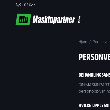
911 02 066
Hjem
/
Personver
PERSONV
BEHANDLINGSAN
DIN MASKINPARTNE
personopplysning
HVILKE OPPLYSNI