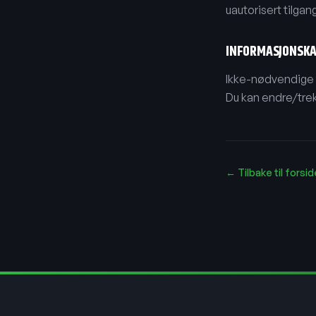
uautorisert tilgan
INFORMASJONSKA
Ikke-nødvendige t
Du kan endre/trek
←
Tilbake til forsi