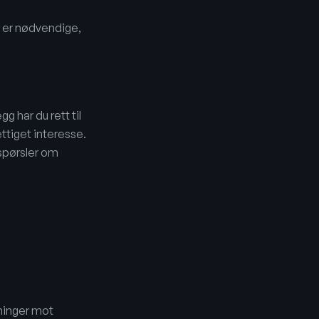
r er nødvendige,
gg har du rett til
ttiget interesse.
espørsler om
sninger mot