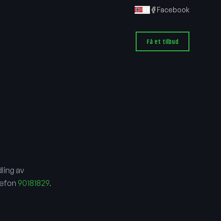
Facebook
NO
Få et tilbud
ling av
elefon
90181829
.