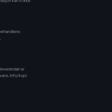
asjon kan vi ikke
behandlere;
.
leverandør er
vans. Info/kopi