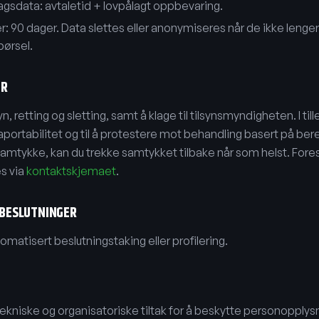
sdata: avtaletid + lovpålagt oppbevaring.
r: 90 dager. Data slettes eller anonymiseres når de ikke lenge
pørsel.
ER
syn, retting og sletting, samt å klage til tilsynsmyndigheten. I tille
portabilitet og til å protestere mot behandling basert på bere
samtykke, kan du trekke samtykket tilbake når som helst. For
s via
kontaktskjemaet
.
BESLUTNINGER
tomatisert beslutningstaking eller profilering.
ekniske og organisatoriske tiltak for å beskytte personopply