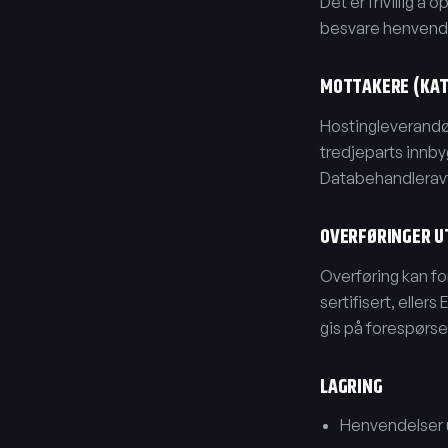
Det er frivillig 
besvare henvendel
MOTTAKERE (KAT
Hostingleverandø
tredjeparts innby
Databehandleravta
OVERFØRINGER UT
Overføring kan f
sertifisert, elle
gis på forespørsel
LAGRING
Henvendelser 