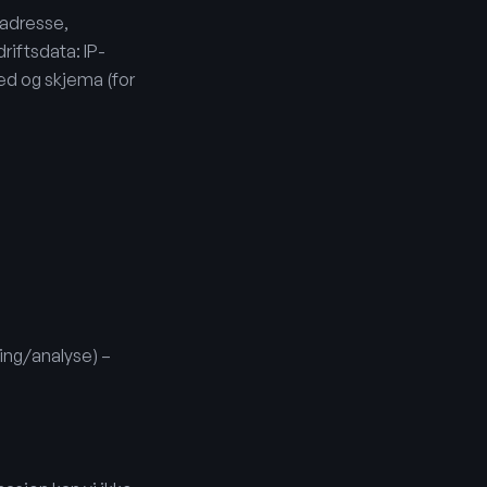
tadresse,
riftsdata: IP-
ed og skjema (for
ing/analyse) –