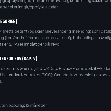
å oppgi opplysninger, men uten nødvendig kontakt- og saksinform
ser eller inngå/oppfylle avtaler.
EGORIER)
r (nettsidedrift) og skjemaleverandør (innsending) som data
gg (kart/andre iframes) som selvstendig behandlingsansvarlig
ler (DPA) er inngått der påkrevd.
ENFOR EØS (KAP. V)
orekomme. Grunnlag: EU-US Data Privacy Framework (DPF) der 
rs EUs standardkontrakter (SCC); Canada (kommersielt) via adek
.
uten oppdrag: 12 måneder.