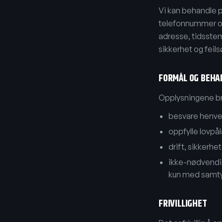
Vi kan behandle 
telefonnummer og 
adresse, tidsstem
sikkerhet og feils
FORMÅL OG BEH
Opplysningene bru
besvare henven
oppfylle lovpåla
drift, sikkerhet
ikke-nødvendig
kun med samtykk
FRIVILLIGHET