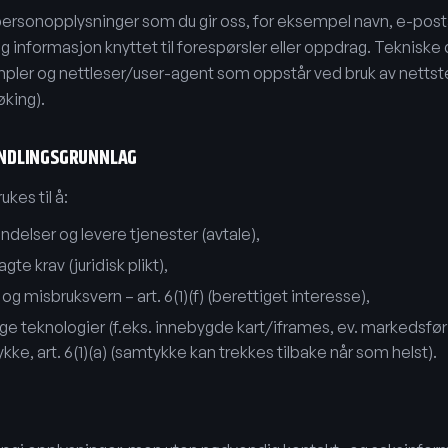
personopplysninger som du gir oss, for eksempel navn, e-pos
informasjon knyttet til forespørsler eller oppdrag. Tekniske d
pler og nettleser/user-agent som oppstår ved bruk av nettst
øking).
ANDLINGSGRUNNLAG
kes til å:
delser og levere tjenester (avtale),
gte krav (juridisk plikt),
 og misbruksvern – art. 6(1)(f) (berettiget interesse),
e teknologier (f.eks. innebygde kart/iframes, ev. markedsfør
e, art. 6(1)(a) (samtykke kan trekkes tilbake når som helst).