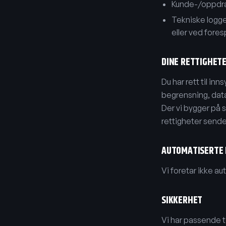
Kunde-/oppdrag
Tekniske logge
eller ved fores
DINE RETTIGHET
Du har rett til inn
begrensning, data
Der vi bygger på 
rettigheter sende
AUTOMATISERTE 
Vi foretar ikke au
SIKKERHET
Vi har passende t