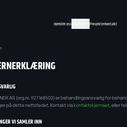
Hjem
Om oss
Tjenester
Prosjekter
Kontakt
n
ERNERKLÆRING
SVARLIG
R AS (org.nr. 927168502) er behandlingsansvarlig for behand
er på dette nettstedet. Kontakt via
kontaktskjemaet
, eller t
NGER VI SAMLER INN